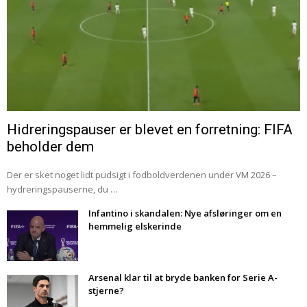
Hidreringspauser er blevet en forretning: FIFA
beholder dem
Der er sket noget lidt pudsigt i fodboldverdenen under VM 2026 –
hydreringspauserne, du …
Infantino i skandalen: Nye afsløringer om en
hemmelig elskerinde
Arsenal klar til at bryde banken for Serie A-
stjerne?