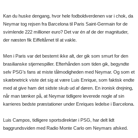
Kan du huske dengang, hvor hele fodboldverdenen var i chok, da
Neymar tog rejsen fra Barcelona til Paris Saint-Germain for de
svimlende 222 millioner euro? Det var én af de der magnituder,
der næsten fik Eiffeltårnet til at vakle.
Men i Paris var det bestemt ikke alt, der gik som smurt for den
brasilianske stjernespiller. Efterhånden som tiden gik, begyndte
selv PSG’s fans at miste tålmodigheden med Neymar. Og som et
skæbnetrick viste det sig at være Luis Enrique, som faktisk endte
med at give ham det sidste skub ud af døren. En ironisk drejning,
når man tænker på, at Neymar tidligere leverede nogle af sin
karrieres bedste præstationer under Enriques ledelse i Barcelona.
Luis Campos, tidligere sportsdirektør i PSG, har delt lidt
baggrundsviden med Radio Monte Carlo om Neymars afsked.