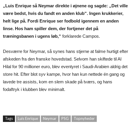
„Luis Enrique så Neymar direkte i øjnene og sagde: „Det ville
være bedst, hvis du fandt en anden klub“. Ingen krukkerier,
helt lige på. Fordi Enrique ser fodbold igennem en anden
linse. Hos ham spiller dem, der fortjener det på
træningsbanen i ugens løb,“
forklarede Campos.
Desværre for Neymar, så synes hans stjerne at falme hurtigt efter
afskeden fra den franske hovedstad. Selvom han skiftede til Al
Hilal for 90 millioner euro, blev eventyret i Saudi-Arabien aldrig det
store hit. Efter blot syv kampe, hvor han kun nettede én gang og
lavede tre assists, kom en slem skade på tværs, og hans
fodaftryk i klubben blev minimalt.
Tags
Luis Enrique
Neymar
PSG
Topnyheder