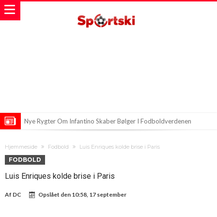
Nye Rygter Om Infantino Skaber Bølger I Fodboldverdenen
Arsenal på jagt efter Premier League-stjernen Bruno Guimarães
Hjemmeside
Fodbold
Luis Enriques kolde brise i Paris
Stor nyhed om Mo Salahs fremtid!
FODBOLD
Luis Enriques kolde brise i Paris
Af
DC
Opslået den
10:58, 17 september