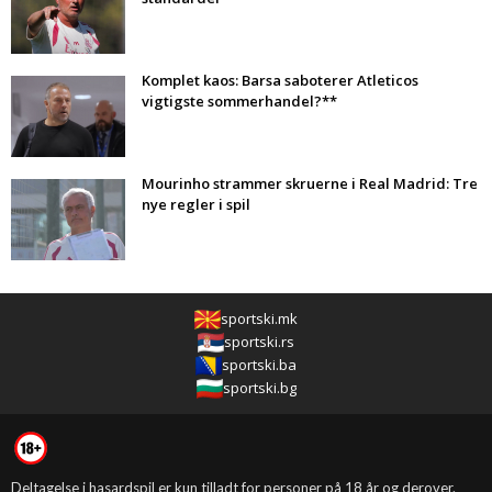
Komplet kaos: Barsa saboterer Atleticos
vigtigste sommerhandel?**
Mourinho strammer skruerne i Real Madrid: Tre
nye regler i spil
sportski.mk
sportski.rs
sportski.ba
sportski.bg
Deltagelse i hasardspil er kun tilladt for personer på 18 år og derover.