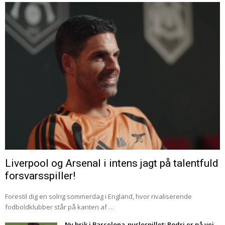
Liverpool og Arsenal i intens jagt på talentfuld
forsvarsspiller!
Forestil dig en solrig sommerdag i England, hvor rivaliserende
fodboldklubber står på kanten af …
Ny brik i Barcelona-puslespillet: Rodri er på vej