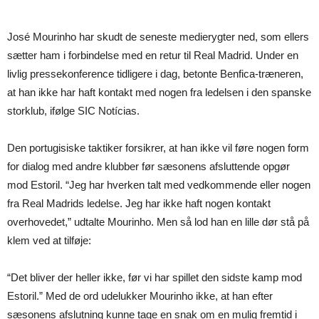
José Mourinho har skudt de seneste medierygter ned, som ellers
sætter ham i forbindelse med en retur til Real Madrid. Under en
livlig pressekonference tidligere i dag, betonte Benfica-træneren,
at han ikke har haft kontakt med nogen fra ledelsen i den spanske
storklub, ifølge SIC Notícias.
Den portugisiske taktiker forsikrer, at han ikke vil føre nogen form
for dialog med andre klubber før sæsonens afsluttende opgør
mod Estoril. “Jeg har hverken talt med vedkommende eller nogen
fra Real Madrids ledelse. Jeg har ikke haft nogen kontakt
overhovedet,” udtalte Mourinho. Men så lod han en lille dør stå på
klem ved at tilføje:
“Det bliver der heller ikke, før vi har spillet den sidste kamp mod
Estoril.” Med de ord udelukker Mourinho ikke, at han efter
sæsonens afslutning kunne tage en snak om en mulig fremtid i