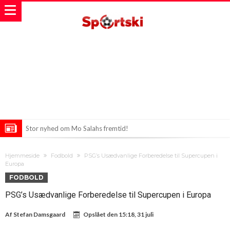
Stor nyhed om Mo Salahs fremtid!
Arsenal på jagt efter Premier League-stjernen Bruno Guimarães
Hjemmeside
Fodbold
PSG’s Usædvanlige Forberedelse til Supercupen i
Stjerne i Real Madrid ønsker forandring: “Jeg vil væk fra klubben”
Europa
FODBOLD
PSG’s Usædvanlige Forberedelse til Supercupen i Europa
Af
Stefan Damsgaard
Opslået den
15:18, 31 juli