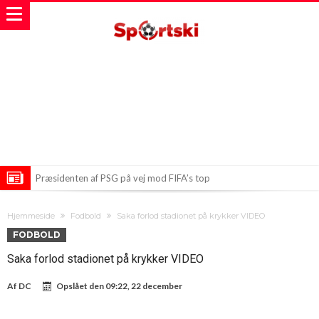
Præsidenten af PSG på vej mod FIFA’s top
Zidane-feber i Frankrig – Billetter revet væk på ingen tid!
Hjemmeside
Fodbold
Saka forlod stadionet på krykker VIDEO
Depay på vej mod vilde forhandlinger i Brasilien
FODBOLD
Saka forlod stadionet på krykker VIDEO
Af
DC
Opslået den
09:22, 22 december