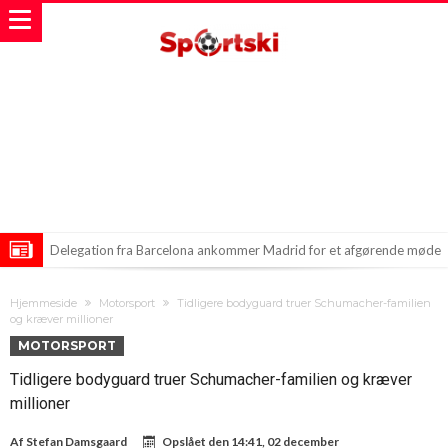
Delegation fra Barcelona ankommer Madrid for et afgørende møde
om Alvares
Victor Osimen drømmer om Atletico Madrid: En opsigtsvækkende
Hjemmeside
Motorsport
Tidligere bodyguard truer Schumacher-familien
overgang?
Liverpool og Arsenal i intens jagt på talentfuld forsvarsspiller!
og kræver millioner
MOTORSPORT
Tidligere bodyguard truer Schumacher-familien og kræver
millioner
Af
Stefan Damsgaard
Opslået den
14:41, 02 december