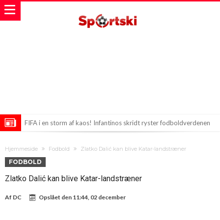
FIFA i en storm af kaos! Infantinos skridt ryster fodboldverdenen
Liverpool-chok sent om aftenen – Forstærkning fra Barcelona!
Hjemmeside
Fodbold
Zlatko Dalić kan blive Katar-landstræner
Milan forbereder forandringer i truppen
FODBOLD
Zlatko Dalić kan blive Katar-landstræner
Af
DC
Opslået den
11:44, 02 december