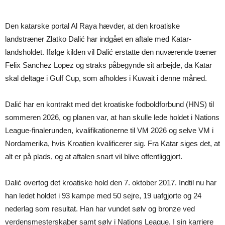
Den katarske portal Al Raya hævder, at den kroatiske
landstræner Zlatko Dalić har indgået en aftale med Katar-
landsholdet. Ifølge kilden vil Dalić erstatte den nuværende træner
Felix Sanchez Lopez og straks påbegynde sit arbejde, da Katar
skal deltage i Gulf Cup, som afholdes i Kuwait i denne måned.
Dalić har en kontrakt med det kroatiske fodboldforbund (HNS) til
sommeren 2026, og planen var, at han skulle lede holdet i Nations
League-finalerunden, kvalifikationerne til VM 2026 og selve VM i
Nordamerika, hvis Kroatien kvalificerer sig. Fra Katar siges det, at
alt er på plads, og at aftalen snart vil blive offentliggjort.
Dalić overtog det kroatiske hold den 7. oktober 2017. Indtil nu har
han ledet holdet i 93 kampe med 50 sejre, 19 uafgjorte og 24
nederlag som resultat. Han har vundet sølv og bronze ved
verdensmesterskaber samt sølv i Nations League. I sin karriere