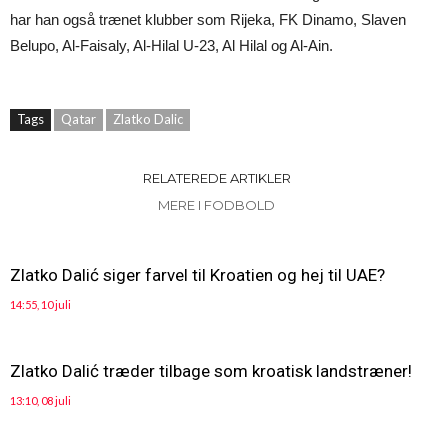
har han også trænet klubber som Rijeka, FK Dinamo, Slaven
Belupo, Al-Faisaly, Al-Hilal U-23, Al Hilal og Al-Ain.
Tags
Qatar
Zlatko Dalic
RELATEREDE ARTIKLER
MERE I FODBOLD
Zlatko Dalić siger farvel til Kroatien og hej til UAE?
14:55, 10 juli
Zlatko Dalić træder tilbage som kroatisk landstræner!
13:10, 08 juli