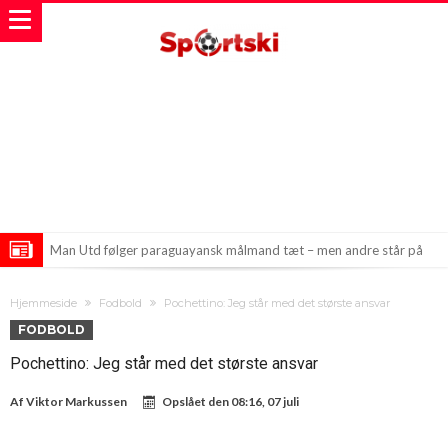
Man Utd følger paraguayansk målmand tæt – men andre står på
spring
Præciseringer hos agenter skaber ravage i Real Madrids
Hjemmeside
Fodbold
Pochettino: Jeg står med det største ansvar
transferplaner
Alvaro Arbeloa henter endnu en juvel fra Real Madrid til Fulham
FODBOLD
Pochettino: Jeg står med det største ansvar
Af
Viktor Markussen
Opslået den
08:16, 07 juli