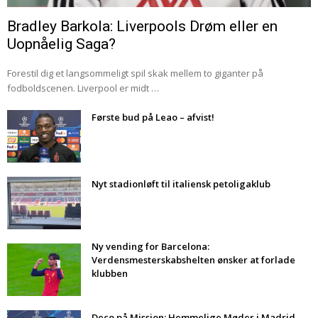
Bradley Barkola: Liverpools Drøm eller en
Uopnåelig Saga?
Forestil dig et langsommeligt spil skak mellem to giganter på
fodboldscenen. Liverpool er midt …
Første bud på Leao – afvist!
Nyt stadionløft til italiensk petoligaklub
Ny vending for Barcelona:
Verdensmesterskabshelten ønsker at forlade
klubben
Deco på Mission: Hemmelige Møder i Madrid