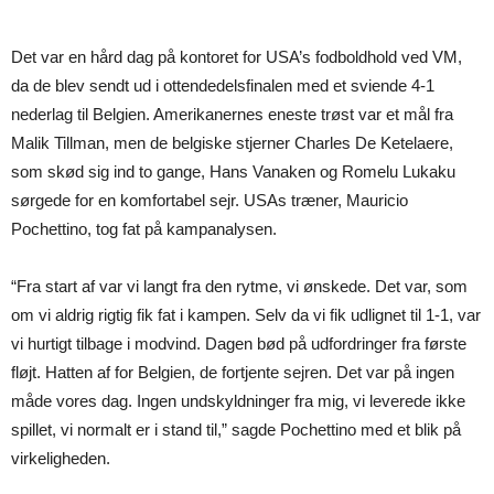
Det var en hård dag på kontoret for USA’s fodboldhold ved VM,
da de blev sendt ud i ottendedelsfinalen med et sviende 4-1
nederlag til Belgien. Amerikanernes eneste trøst var et mål fra
Malik Tillman, men de belgiske stjerner Charles De Ketelaere,
som skød sig ind to gange, Hans Vanaken og Romelu Lukaku
sørgede for en komfortabel sejr. USAs træner, Mauricio
Pochettino, tog fat på kampanalysen.
“Fra start af var vi langt fra den rytme, vi ønskede. Det var, som
om vi aldrig rigtig fik fat i kampen. Selv da vi fik udlignet til 1-1, var
vi hurtigt tilbage i modvind. Dagen bød på udfordringer fra første
fløjt. Hatten af for Belgien, de fortjente sejren. Det var på ingen
måde vores dag. Ingen undskyldninger fra mig, vi leverede ikke
spillet, vi normalt er i stand til,” sagde Pochettino med et blik på
virkeligheden.