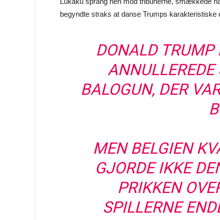
Lukaku sprang hen mod tribunerne, smækkede hænde
begyndte straks at danse Trumps karakteristiske 
DONALD TRUMP B
ANNULLEREDE 
BALOGUN, DER VAR
B
MEN BELGIEN KV
GJORDE IKKE DE
PRIKKEN OVER
SPILLERNE END