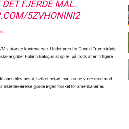
 DET FJERDE MÅL.
R.COM/5ZVHONINI2
026
VM’s største kontroverser. Under pres fra Donald Trump trådte
ke angriber Folarin Balogun at spille, på trods af en tidligere
anktionen blev udsat, hvilket betød, han kunne være med mod
s tilstedeværelse gjorde ingen forskel for amerikanerne.