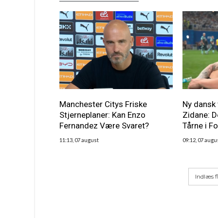
Manchester Citys Friske
Ny dansk 
Stjerneplaner: Kan Enzo
Zidane: D
Fernandez Være Svaret?
Tårne i F
11:13, 07 august
09:12, 07 augu
Indlæs f