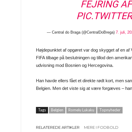
FEJRING AF
PIC.TWITTE
— Central do Braga (@CentralDoBrega)
7. juli, 2
Højdepunktet af opgøret var dog skygget af en af 
FIFA tilbage på beslutningen og tillod den amerikans
udvisning mod Bosnien og Hercegovina.
Han havde ellers fået et direkte rødt kort, men s
Belgien. Men det viste sig at være forgæves – han
Tags
Belgien
Romelu Lukaku
Topnyheder
RELATEREDE ARTIKLER
MERE I FODBOLD