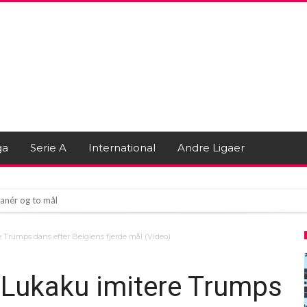
ga
Serie A
International
Andre Ligaer
anér og to mål
ague-stjernen Bruno Guimarães
e Trumps dans efter Belgiens fjerde mål (Video)
 revet væk på ingen tid!
 Lukaku imitere Trumps