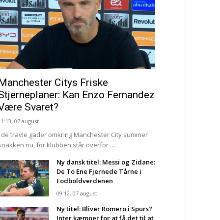
Manchester Citys Friske
Stjerneplaner: Kan Enzo Fernandez
Være Svaret?
11:13, 07 august
I de travle gader omkring Manchester City summer
snakken nu, for klubben står overfor …
Ny dansk titel: Messi og Zidane:
De To Ene Fjernede Tårne i
Fodboldverdenen
09:12, 07 august
Ny titel: Bliver Romero i Spurs?
Inter kæmper for at få det til at