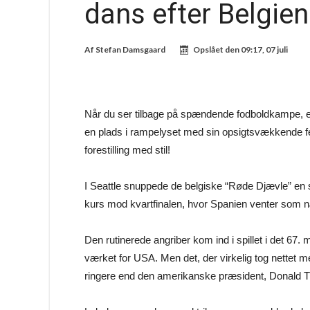
dans efter Belgien
Af
Stefan Damsgaard
Opslået den
09:17, 07 juli
Når du ser tilbage på spændende fodboldkampe, e
en plads i rampelyset med sin opsigtsvækkende fej
forestilling med stil!
I Seattle snuppede de belgiske “Røde Djævle” en
kurs mod kvartfinalen, hvor Spanien venter som n
Den rutinerede angriber kom ind i spillet i det 67. m
værket for USA. Men det, der virkelig tog nettet 
ringere end den amerikanske præsident, Donald 