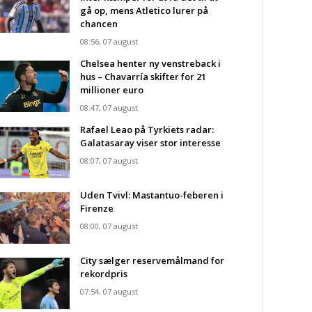
gå op, mens Atletico lurer på
chancen
08:56, 07 august
Chelsea henter ny venstreback i
hus – Chavarría skifter for 21
millioner euro
08:47, 07 august
Rafael Leao på Tyrkiets radar:
Galatasaray viser stor interesse
08:07, 07 august
Uden Tvivl: Mastantuo-feberen i
Firenze
08:00, 07 august
City sælger reservemålmand for
rekordpris
07:54, 07 august