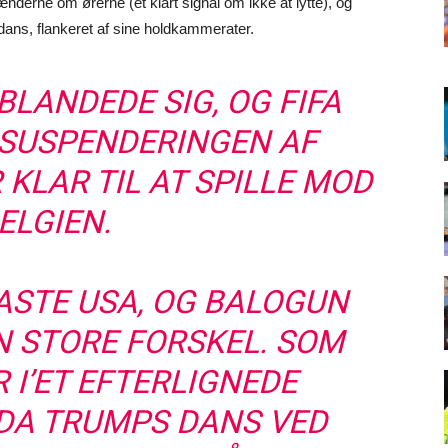
rne om ørerne (et klart signal om ikke at lytte), og
dans, flankeret af sine holdkammerater.
LANDEDE SIG, OG FIFA
SUSPENDERINGEN AF
 KLAR TIL AT SPILLE MOD
ELGIEN.
ASTE USA, OG BALOGUN
N STORE FORSKEL. SOM
 I’ET EFTERLIGNEDE
DA TRUMPS DANS VED