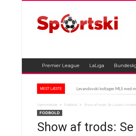
Premier League
LaLiga
Bundesli
Levandovski indtager MLS med m
MEST LÆSTE
Arsenal på jagt efter Premier Le
Hjemmeside
Fodbold
Show af trods: Se Lukaku imiter
Zidane-feber i Frankrig – Billetter
FODBOLD
Show af trods: Se