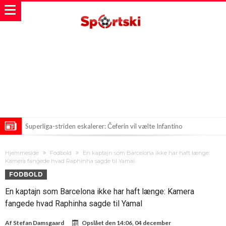
Superliga-striden eskalerer: Čeferin vil vælte Infantino
Arsenal på jagt efter Premier League-stjernen Bruno Guimarães
Hjemmeside
Fodbold
En kaptajn som Barcelona ikke har haft længe:
Stjerne i Real Madrid ønsker forandring: “Jeg vil væk fra klubben”
Kamera fangede hvad Raphinha sagde til Yamal
FODBOLD
En kaptajn som Barcelona ikke har haft længe: Kamera
fangede hvad Raphinha sagde til Yamal
Af
Stefan Damsgaard
Opslået den
14:06, 04 december