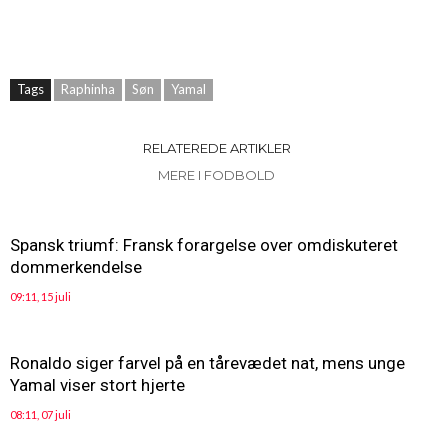
Tags
Raphinha
Søn
Yamal
RELATEREDE ARTIKLER
MERE I FODBOLD
Spansk triumf: Fransk forargelse over omdiskuteret
dommerkendelse
09:11, 15 juli
Ronaldo siger farvel på en tårevædet nat, mens unge
Yamal viser stort hjerte
08:11, 07 juli